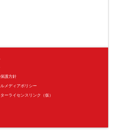
境
要
報保護方針
ャルメディアポリシー
クターライセンスリンク（仮）