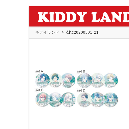
キデイランド
>
dhc20200301_21