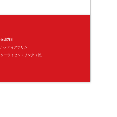
境
要
報保護方針
ャルメディアポリシー
クターライセンスリンク（仮）