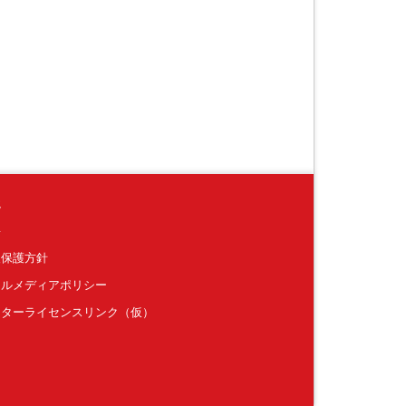
境
要
報保護方針
ャルメディアポリシー
クターライセンスリンク（仮）