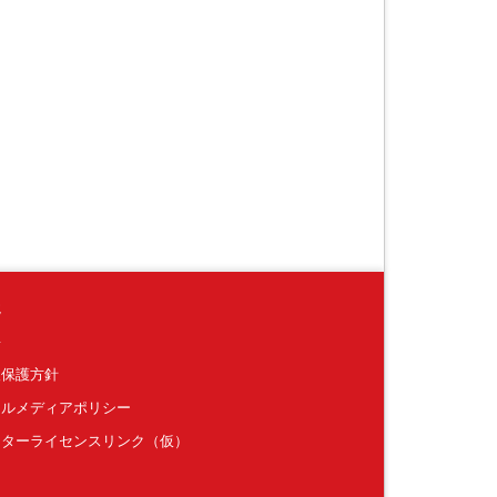
境
要
報保護方針
ャルメディアポリシー
クターライセンスリンク（仮）