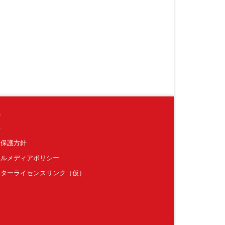
境
要
報保護方針
ャルメディアポリシー
クターライセンスリンク（仮）