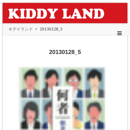
キデイランド
>
20130128_5
20130128_5