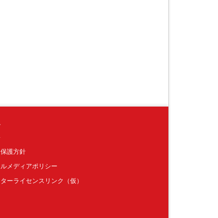
境
要
報保護方針
ャルメディアポリシー
クターライセンスリンク（仮）