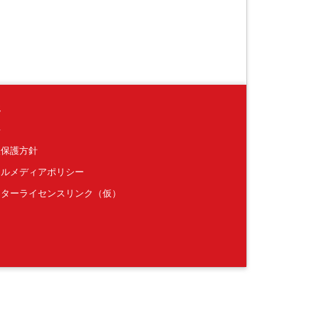
境
要
報保護方針
ャルメディアポリシー
クターライセンスリンク（仮）