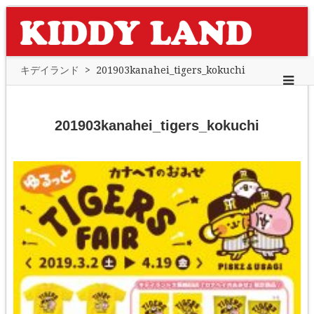
キデイランド
>
201903kanahei_tigers_kokuchi
201903kanahei_tigers_kokuchi