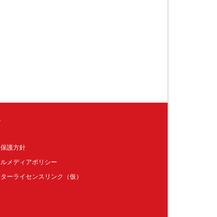
境
要
報保護方針
ャルメディアポリシー
クターライセンスリンク（仮）