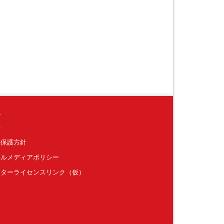
境
要
報保護方針
ャルメディアポリシー
クターライセンスリンク（仮）