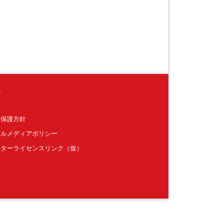
境
要
報保護方針
ャルメディアポリシー
クターライセンスリンク（仮）