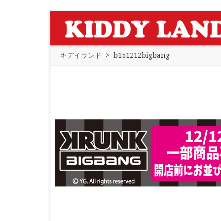
キデイランド
>
b151212bigbang