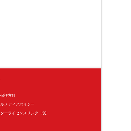
境
要
報保護方針
ャルメディアポリシー
クターライセンスリンク（仮）