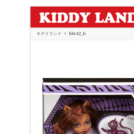
キデイランド
>
bbc42_h