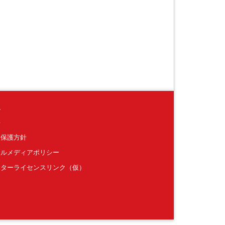
境
要
報保護方針
ャルメディアポリシー
クターライセンスリンク（仮）