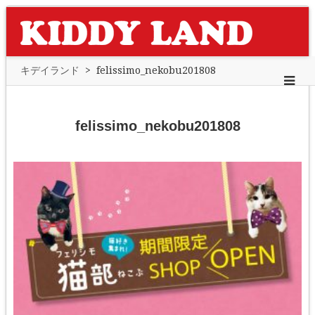
キデイランド
>
felissimo_nekobu201808
felissimo_nekobu201808