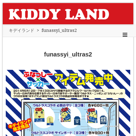
キデイランド
>
funassyi_ultras2
funassyi_ultras2