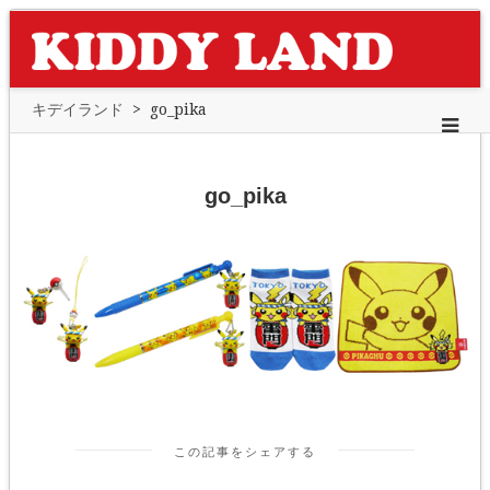
キデイランド
>
go_pika
go_pika
この記事をシェアする