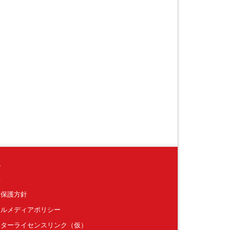
境
要
報保護方針
ャルメディアポリシー
クターライセンスリンク（仮）