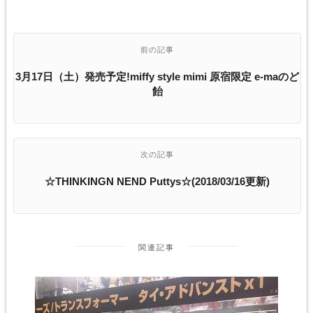
前の記事
3月17日（土）発売予定!miffy style mimi 原宿限定 e-maのど
飴
次の記事
☆THINKINGN NEND Puttys☆(2018/03/16更新)
関連記事