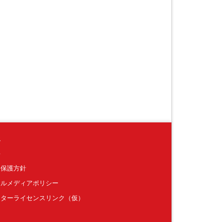
境
要
報保護方針
ャルメディアポリシー
クターライセンスリンク（仮）