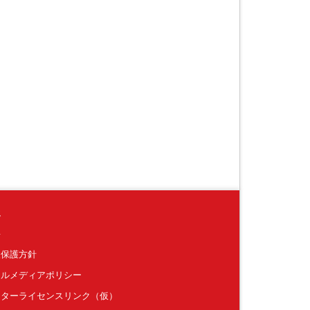
境
要
報保護方針
ャルメディアポリシー
クターライセンスリンク（仮）