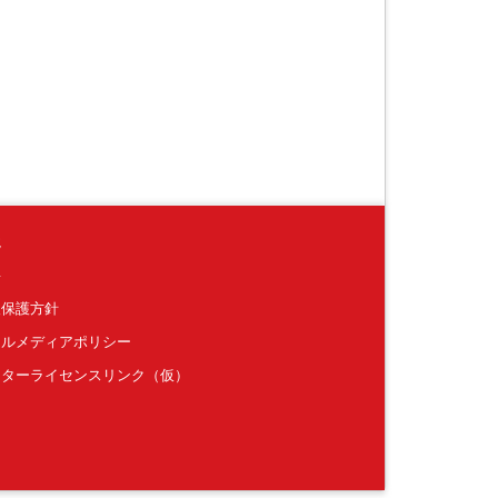
境
要
報保護方針
ャルメディアポリシー
クターライセンスリンク（仮）