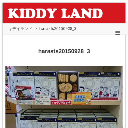
キデイランド
>
harasts20150928_3
harasts20150928_3