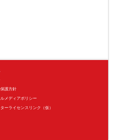
境
要
報保護方針
ャルメディアポリシー
クターライセンスリンク（仮）