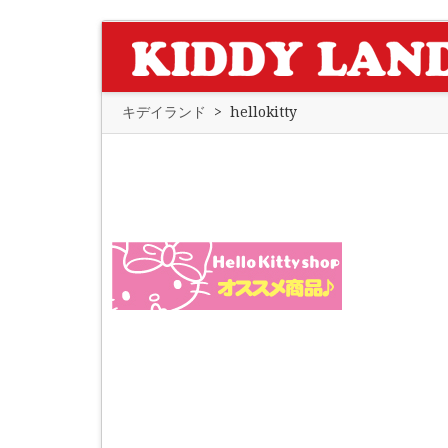
キデイランド
>
hellokitty