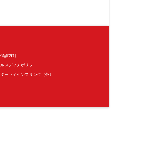
境
要
報保護方針
ャルメディアポリシー
クターライセンスリンク（仮）