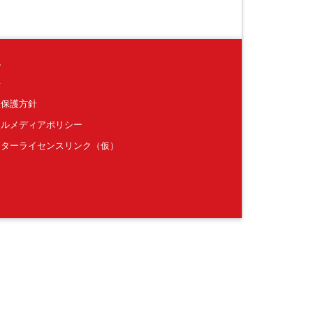
境
要
報保護方針
ャルメディアポリシー
クターライセンスリンク（仮）