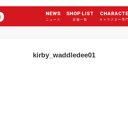
NEWS
SHOP LIST
CHARACT
ニュース
店舗一覧
キャラクター専
kirby_waddledee01