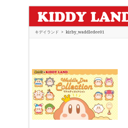
キデイランド
>
kirby_waddledee01