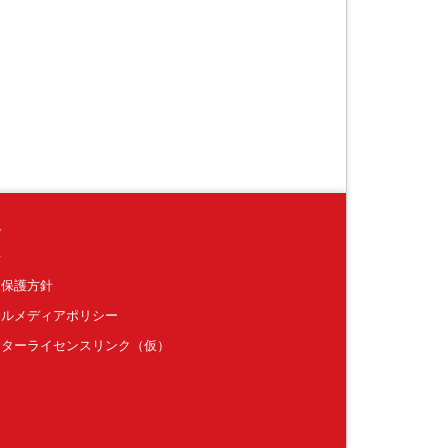
境
要
報保護方針
ャルメディアポリシー
クターライセンスリンク（仮）