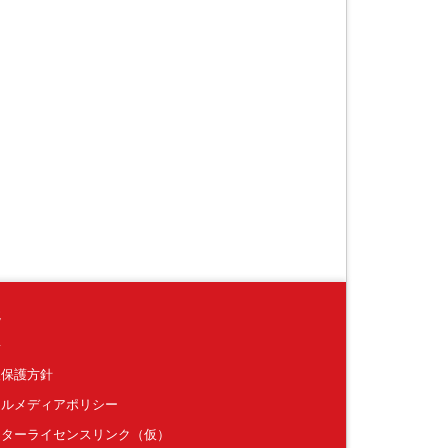
境
要
報保護方針
ャルメディアポリシー
クターライセンスリンク（仮）