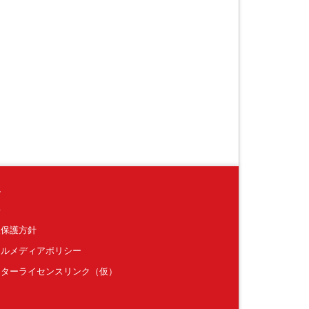
境
要
報保護方針
ャルメディアポリシー
クターライセンスリンク（仮）