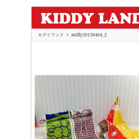
キデイランド
>
miffy20130404_2