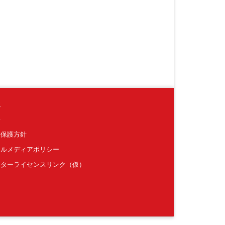
境
要
報保護方針
ャルメディアポリシー
クターライセンスリンク（仮）