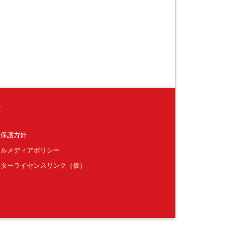
境
要
報保護方針
ャルメディアポリシー
クターライセンスリンク（仮）