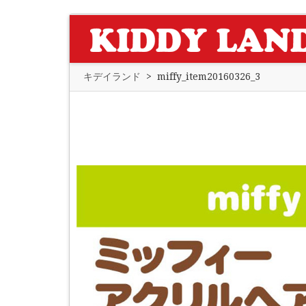
キデイランド
>
miffy_item20160326_3