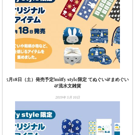
5月18日（土）発売予定!miffy style限定 てぬぐい&まめぐい
&流水文雑貨
2019年 5月 10日