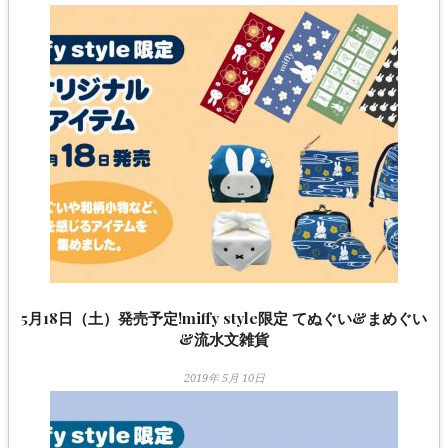
5月18日（土）発売予定!miffy style限定 てぬぐい&まめぐい
&流水文雑貨
2019年 5月 10日