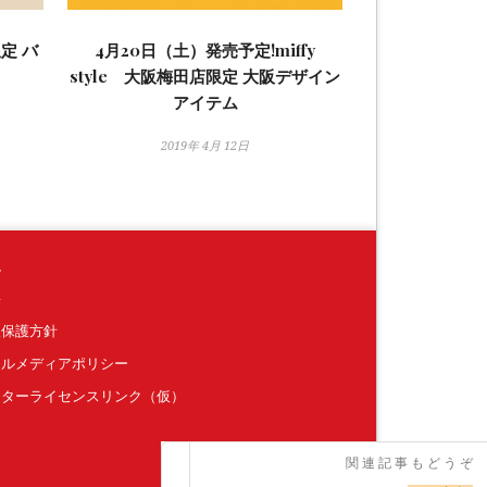
限定 バ
4月20日（土）発売予定!miffy
style 大阪梅田店限定 大阪デザイン
アイテム
2019年 4月 12日
境
要
報保護方針
ャルメディアポリシー
クターライセンスリンク（仮）
関連記事もどうぞ