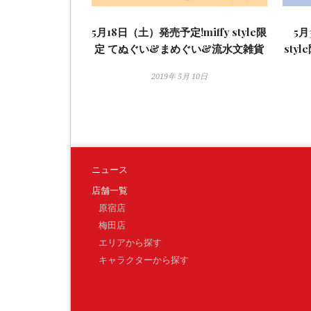
5月18日（土）発売予定!miffy style限
5月
定 てぬぐい&まめぐい&流水文雑貨
sty
2019年 5月 10日
ニュース
店舗一覧
原宿店
梅田店
エリアから探す
キャラクターから探す