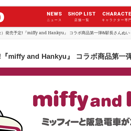
NEWS
SHOP LIST
CHARACT
ニュース
店舗一覧
キャラクター専
）発売予定!『miffy and Hankyu』 コラボ商品第一弾&駅長さんぬ
『miffy and Hankyu』 コラボ商品