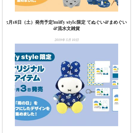
5月18日（土）発売予定!miffy style限定 てぬぐい&まめぐい
&流水文雑貨
2019年 5月 10日