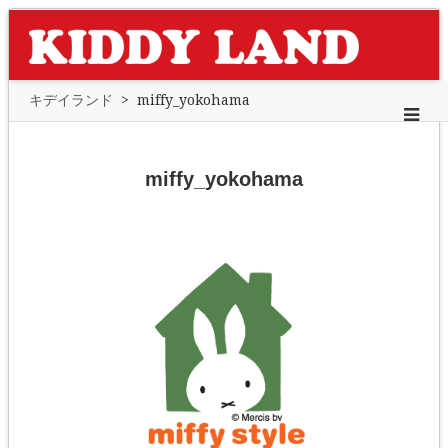
キデイランド
>
miffy_yokohama
miffy_yokohama