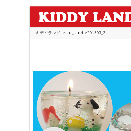
キデイランド
>
nt_candle201303_2