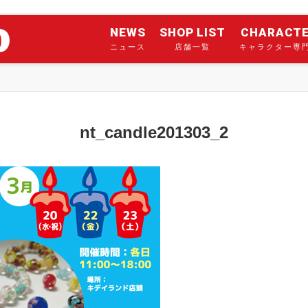
NEWS
SHOP LIST
CHARACT
ニュース
店舗一覧
キャラクター専
nt_candle201303_2