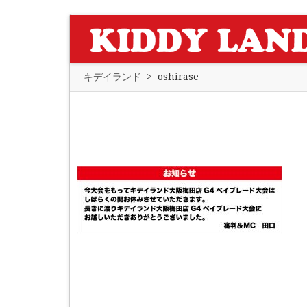
キデイランド
>
oshirase