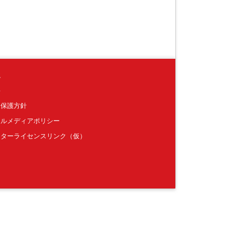
境
要
報保護方針
ャルメディアポリシー
クターライセンスリンク（仮）