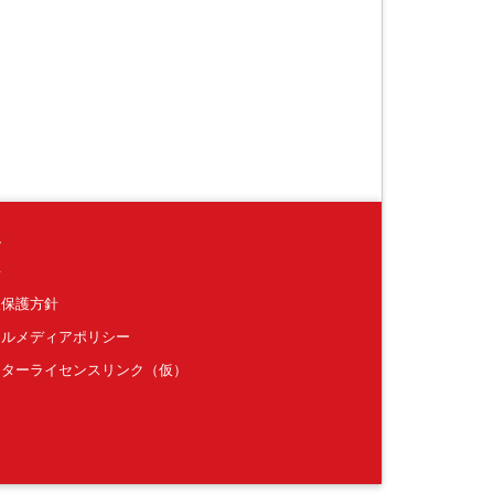
境
要
報保護方針
ャルメディアポリシー
クターライセンスリンク（仮）