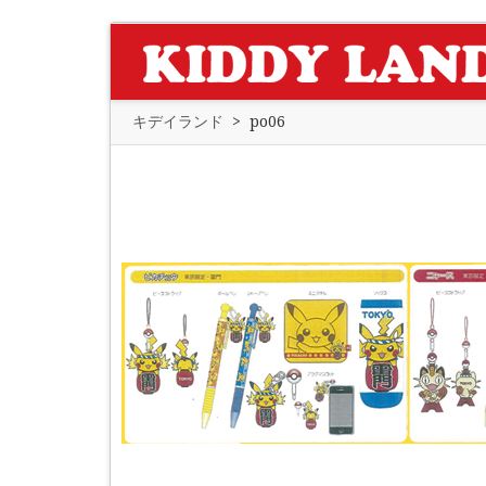
キデイランド
>
po06