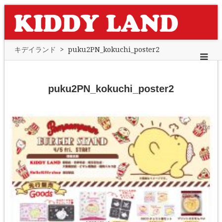
キデイランド
>
puku2PN_kokuchi_poster2
puku2PN_kokuchi_poster2