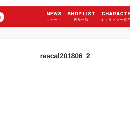
NEWS
SHOP LIST
CHARACT
ニュース
店舗一覧
キャラクター専
rascal201806_2