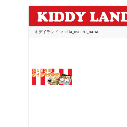
キデイランド
>
rila_osechi_bana