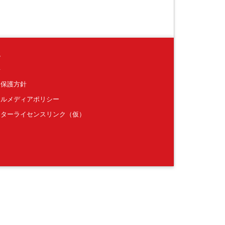
境
要
報保護方針
ャルメディアポリシー
クターライセンスリンク（仮）