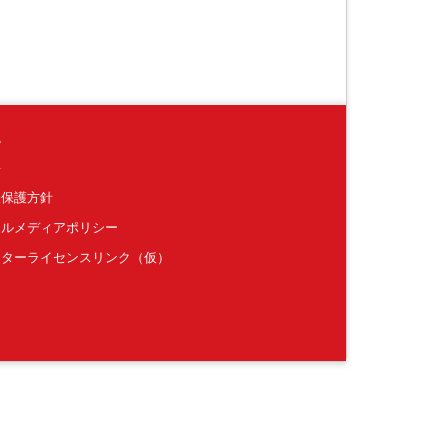
境
要
報保護方針
ャルメディアポリシー
クターライセンスリンク（仮）