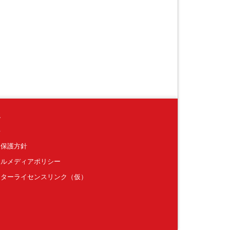
境
要
報保護方針
ャルメディアポリシー
クターライセンスリンク（仮）