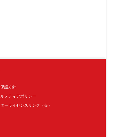
境
要
報保護方針
ャルメディアポリシー
クターライセンスリンク（仮）