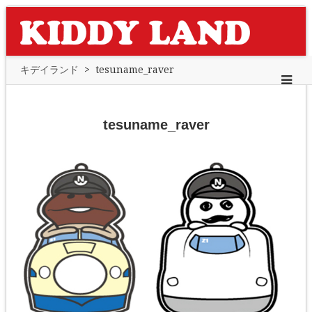
キデイランド
>
tesuname_raver
tesuname_raver