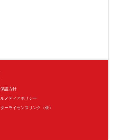
境
要
報保護方針
ャルメディアポリシー
クターライセンスリンク（仮）