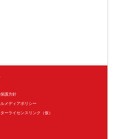
境
要
報保護方針
ャルメディアポリシー
クターライセンスリンク（仮）