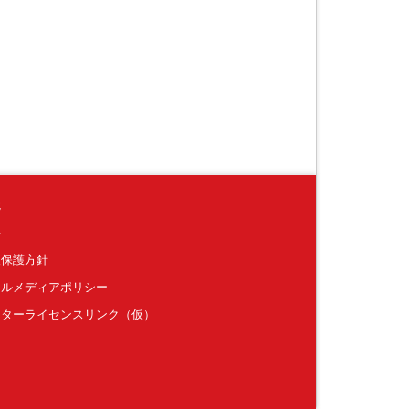
境
要
報保護方針
ャルメディアポリシー
クターライセンスリンク（仮）